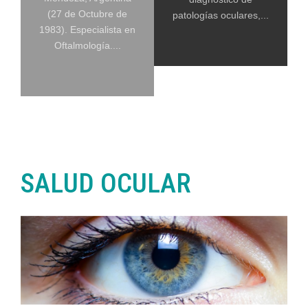
(27 de Octubre de
patologías oculares,...
1983). Especialista en
Oftalmología....
SALUD OCULAR
G