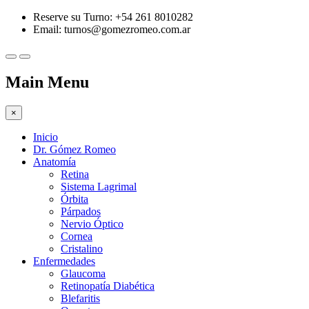
Reserve su Turno: +54 261 8010282
Email:
turnos@gomezromeo.com.ar
Main Menu
×
Inicio
Dr. Gómez Romeo
Anatomía
Retina
Sistema Lagrimal
Órbita
Párpados
Nervio Óptico
Cornea
Cristalino
Enfermedades
Glaucoma
Retinopatía Diabética
Blefaritis