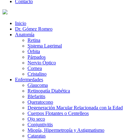
Contacto
Inicio
Dr. Gómez Romeo
Anatomía
Retina
Sistema Lagrimal
Órbita
Párpados
Nervio Óptico
Cornea
Cristalino
Enfermedades
Glaucoma
Retinopatía Diabética
Blefaritis
Queratocono
Degeneración Macular Relacionada con la Edad
Cuerpos Flotantes o Centelleos
Ojo seco
Conjuntivitis
Miopía, Hipermetropía y Astigmatismo
Cataratas