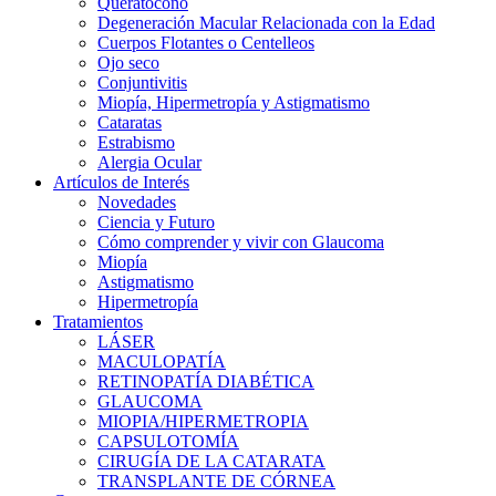
Queratocono
Degeneración Macular Relacionada con la Edad
Cuerpos Flotantes o Centelleos
Ojo seco
Conjuntivitis
Miopía, Hipermetropía y Astigmatismo
Cataratas
Estrabismo
Alergia Ocular
Artículos de Interés
Novedades
Ciencia y Futuro
Cómo comprender y vivir con Glaucoma
Miopía
Astigmatismo
Hipermetropía
Tratamientos
LÁSER
MACULOPATÍA
RETINOPATÍA DIABÉTICA
GLAUCOMA
MIOPIA/HIPERMETROPIA
CAPSULOTOMÍA
CIRUGÍA DE LA CATARATA
TRANSPLANTE DE CÓRNEA