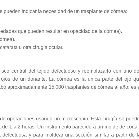
e pueden indicar la necesidad de un trasplante de córnea:
redadas que pueden resultar en opacidad de la córnea).
órnea).
tarata u otra cirugía ocular.
isco central del tejido defectuoso y reemplazarlo con uno 
 ojos de un donante. La córnea es la única parte del ojo q
abo aproximadamente 15,000 trasplantes de córnea al año; es e
a de operaciones usando un microscopio. Esta cirugía se puede
 de 1 a 2 horas. Un instrumento parecido a un molde de cortar
a defectuosa y para moldear una sección similar a partir de 