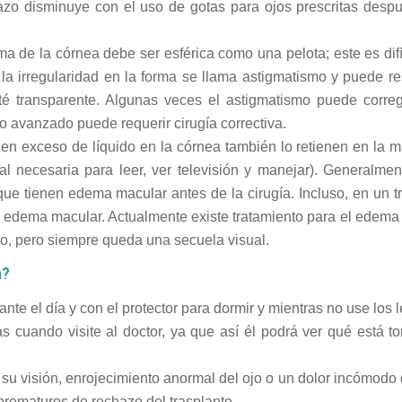
hazo disminuye con el uso de gotas para ojos prescritas desp
ma de la córnea debe ser esférica como una pelota; este es dif
la irregularidad en la forma se llama astigmatismo y puede re
sté transparente. Algunas veces el astigmatismo puede corre
mo avanzado puede requerir cirugía correctiva.
n exceso de líquido en la córnea también lo retienen en la m
ral necesaria para leer, ver televisión y manejar). Generalme
que tienen edema macular antes de la cirugía. Incluso, en un t
ste edema macular. Actualmente existe tratamiento para el edema
o, pero siempre queda una secuela visual.
a?
nte el día y con el protector para dormir y mientras no use los l
s cuando visite al doctor, ya que así él podrá ver qué está 
n su visión, enrojecimiento anormal del ojo o un dolor incómodo
rematuros de rechazo del trasplante.