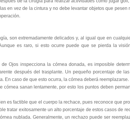
spués de la cirugía para realizar actividades como jugar golf,
llas en vez de la cintura y no debe levantar objetos que pesen
operación.
ugía, son extremadamente delicados y, al igual que en cualquie
 Aunque es raro, si esto ocurre puede que se pierda la visió
 de Ojos inspecciona la córnea donada, es imposible determ
parente después del trasplante. Un pequeño porcentaje de la
a. En caso de que esto ocurra, la córnea deberá reemplazarse.
 de córnea sanan lentamente, por esto los puntos deben perma
n es factible que el cuerpo la rechace, pues reconoce que pr
ble tratar exitosamente un alto porcentaje de estos casos de re
a córnea nublada. Generalmente, un rechazo puede ser reempl