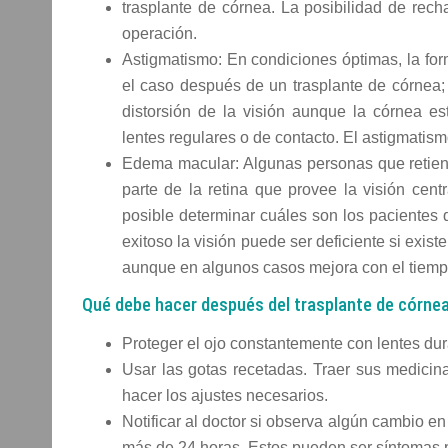
trasplante de córnea. La posibilidad de rec
operación.
Astigmatismo: En condiciones óptimas, la for
el caso después de un trasplante de córnea; 
distorsión de la visión aunque la córnea e
lentes regulares o de contacto. El astigmatis
Edema macular: Algunas personas que retiene
parte de la retina que provee la visión cent
posible determinar cuáles son los pacientes 
exitoso la visión puede ser deficiente si exi
aunque en algunos casos mejora con el tiemp
Qué debe hacer después del trasplante de córne
Proteger el ojo constantemente con lentes dura
Usar las gotas recetadas. Traer sus medicina
hacer los ajustes necesarios.
Notificar al doctor si observa algún cambio e
más de 24 horas. Estos pueden ser síntomas p