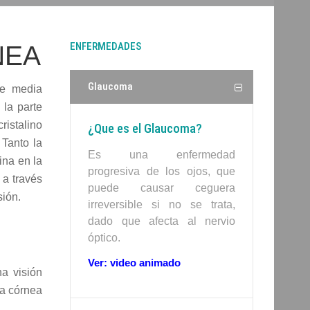
ENFERMEDADES
NEA
Glaucoma
te media
 la parte
ristalino
¿Que es el Glaucoma?
Tanto la
Es una enfermedad
ina en la
progresiva de los ojos, que
 a través
puede causar ceguera
sión.
irreversible si no se trata,
dado que afecta al nervio
óptico.
Ver: video animado
na visión
na córnea