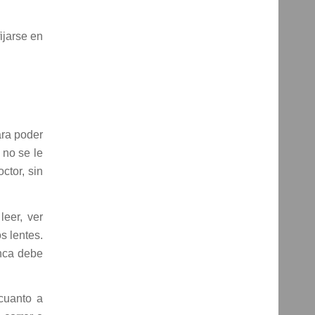
ojo.
objetos cercanos.
Ver: Video animado
ijarse en
ara poder
 no se le
ctor, sin
eer, ver
s lentes.
unca debe
 cuanto a