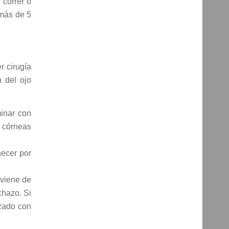
 correr o
 más de 5
r cirugía
n del ojo
inar con
s córneas
necer por
oviene de
chazo. Si
azado con