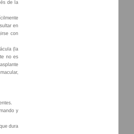
ués de la
ícilmente
sultar en
girse con
ácula (la
nte no es
rasplante
 macular,
entes.
tomando y
 que dura